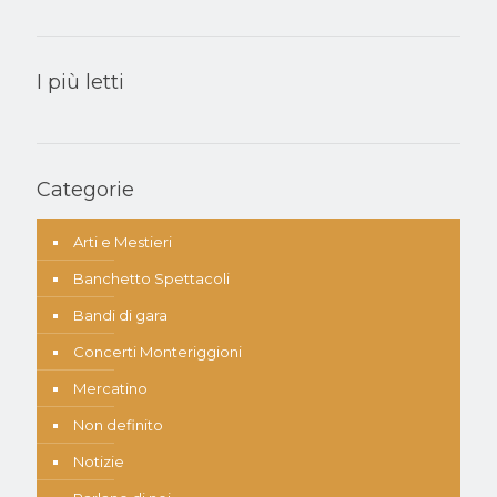
I più letti
Categorie
Arti e Mestieri
Banchetto Spettacoli
Bandi di gara
Concerti Monteriggioni
Mercatino
Non definito
Notizie