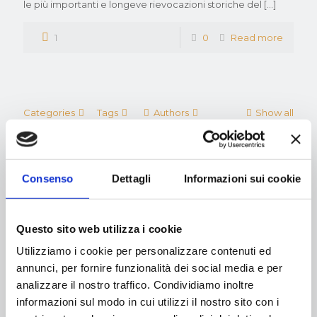
le più importanti e longeve rievocazioni storiche del
[…]
1
0
Read more
Categories
Tags
Authors
Show all
Consenso
Dettagli
Informazioni sui cookie
Les Danseuses de Sheherazade
113
0
Read more
Questo sito web utilizza i cookie
Utilizziamo i cookie per personalizzare contenuti ed
annunci, per fornire funzionalità dei social media e per
analizzare il nostro traffico. Condividiamo inoltre
informazioni sul modo in cui utilizzi il nostro sito con i
Safya, Danza del Ventre