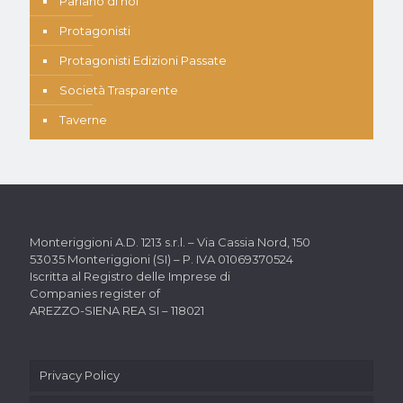
Parlano di noi
Protagonisti
Protagonisti Edizioni Passate
Società Trasparente
Taverne
Monteriggioni A.D. 1213 s.r.l. –
Via Cassia Nord, 150
53035 Monteriggioni (SI) –
P. IVA 01069370524
Iscritta al Registro delle Imprese di
Companies register of
AREZZO-SIENA REA SI – 118021
Privacy Policy