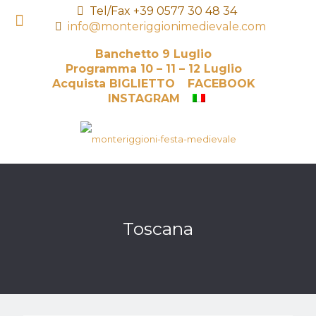
Tel/Fax +39 0577 30 48 34
info@monteriggionimedievale.com
Banchetto 9 Luglio
Programma 10 – 11 – 12 Luglio
Acquista BIGLIETTO
FACEBOOK
INSTAGRAM
Toscana