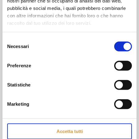
nostri partner che si occupano di analisi dei dati web,
pubblicità e social media, i quali potrebbero combinarle
112
0
Read more
con altre informazioni che hai fornito loro o che hanno
raccolto dal tuo utilizzo dei loro servizi.
Selezione
Giullari Ciarlatani
Necessari
del
consenso
112
0
Read more
Preferenze
Statistiche
Topi Dalmata
Marketing
112
0
Read more
Accetta tutti