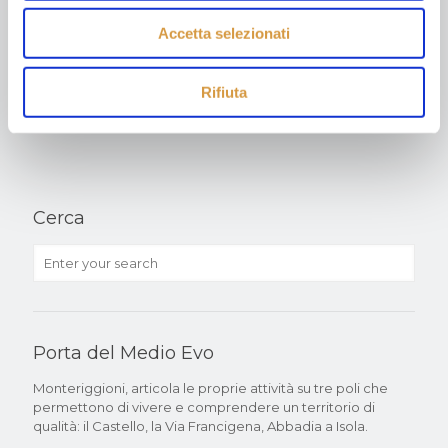
1
2
3
4
5
6
7
8
Accetta selezionati
9
10
11
Next page
Rifiuta
Cerca
Porta del Medio Evo
Monteriggioni, articola le proprie attività su tre poli che
permettono di vivere e comprendere un territorio di
qualità: il Castello, la Via Francigena, Abbadia a Isola.