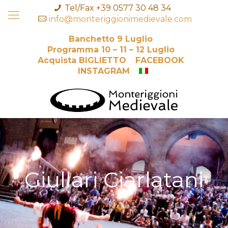
Tel/Fax +39 0577 30 48 34
info@monteriggionimedievale.com
Banchetto 9 Luglio
Programma 10 – 11 – 12 Luglio
Acquista BIGLIETTO
FACEBOOK
INSTAGRAM
Giullari Ciarlatani