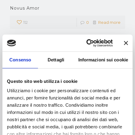
Novus Amor
112
0
Read more
I Giullari del Carretto
Consenso
Dettagli
Informazioni sui cookie
111
0
Read more
Questo sito web utilizza i cookie
Utilizziamo i cookie per personalizzare contenuti ed
Prev page
annunci, per fornire funzionalità dei social media e per
analizzare il nostro traffico. Condividiamo inoltre
informazioni sul modo in cui utilizzi il nostro sito con i
1
2
3
4
5
6
7
nostri partner che si occupano di analisi dei dati web,
pubblicità e social media, i quali potrebbero combinarle
Next page
con altre informazioni che hai fornito loro o che hanno