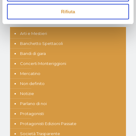
Rifiuta
Categorie
Arti e Mestieri
Banchetto Spettacoli
Bandi di gara
Concerti Monteriggioni
Mercatino
Non definito
Notizie
Parlano di noi
Protagonisti
Protagonisti Edizioni Passate
Società Trasparente