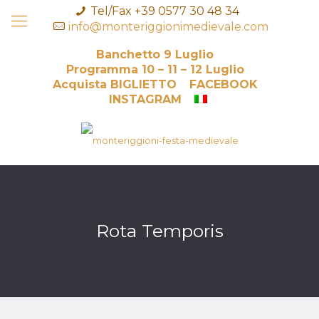
Tel/Fax +39 0577 30 48 34
info@monteriggionimedievale.com
Banchetto 9 Luglio
Programma 10 – 11 – 12 Luglio
Acquista BIGLIETTO
FACEBOOK
INSTAGRAM
Rota Temporis