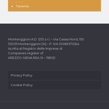
Taverne
Monteriggioni A.D. 1213 s.r.l. –
Via Cassia Nord, 150
53035 Monteriggioni (SI) –
P. IVA 01069370524
Iscritta al Registro delle Imprese di
Companies register of
AREZZO-SIENA REA SI – 118021
Privacy Policy
Cookie Policy