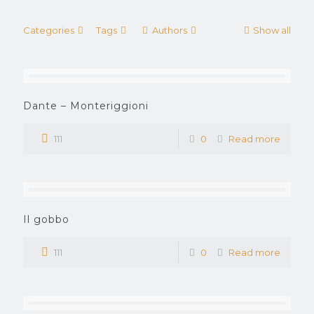
Categories
Tags
Authors
Show all
Dante – Monteriggioni
111
0
Read more
Il gobbo
111
0
Read more