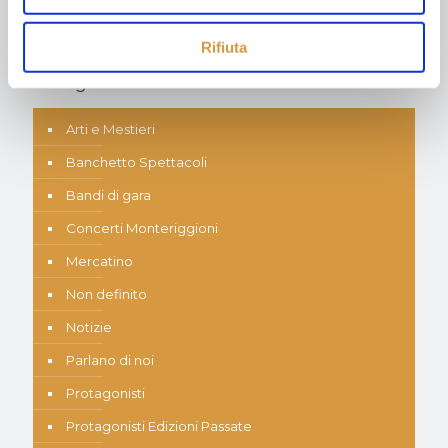
Rifiuta
Categorie
Arti e Mestieri
Banchetto Spettacoli
Bandi di gara
Concerti Monteriggioni
Mercatino
Non definito
Notizie
Parlano di noi
Protagonisti
Protagonisti Edizioni Passate