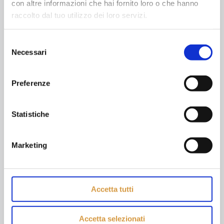
con altre informazioni che hai fornito loro o che hanno
raccolto dal tuo utilizzo dei loro servizi.
Selezione
Necessari
del
Cerca
consenso
Preferenze
Statistiche
Porta del Medio Evo
Marketing
Monteriggioni, articola le proprie attività su tre poli che
permettono di vivere e comprendere un territorio di
qualità: il Castello, la Via Francigena, Abbadia a Isola.
Accetta tutti
I più letti
Accetta selezionati