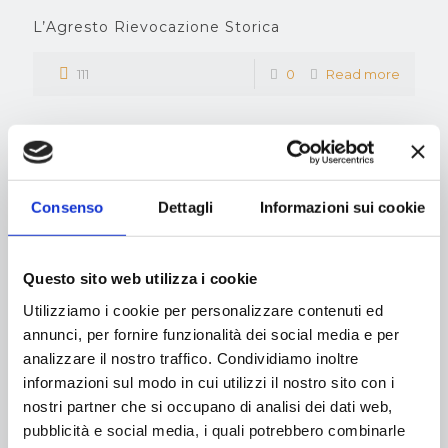
L’Agresto Rievocazione Storica
111
0
Read more
La Godenda sotto gli Ulivi – GSD Quercegrossa
Consenso
Dettagli
Informazioni sui cookie
e ASD Cast. Scalo
111
0
Read more
Questo sito web utilizza i cookie
Utilizziamo i cookie per personalizzare contenuti ed
annunci, per fornire funzionalità dei social media e per
Prev page
analizzare il nostro traffico. Condividiamo inoltre
informazioni sul modo in cui utilizzi il nostro sito con i
1
2
3
4
5
6
7
nostri partner che si occupano di analisi dei dati web,
pubblicità e social media, i quali potrebbero combinarle
Next page