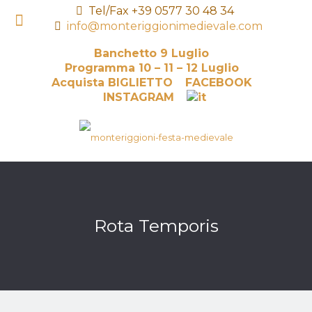
Tel/Fax +39 0577 30 48 34
info@monteriggionimedievale.com
Banchetto 9 Luglio
Programma 10 – 11 – 12 Luglio
Acquista BIGLIETTO
FACEBOOK
INSTAGRAM
Rota Temporis