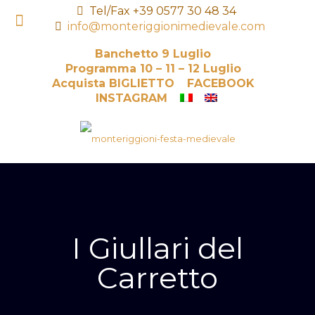
Tel/Fax +39 0577 30 48 34
info@monteriggionimedievale.com
Banchetto 9 Luglio
Programma 10 – 11 – 12 Luglio
Acquista BIGLIETTO
FACEBOOK
INSTAGRAM
I Giullari del
Carretto