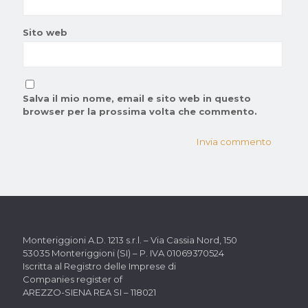
Sito web
Salva il mio nome, email e sito web in questo
browser per la prossima volta che commento.
Monteriggioni A.D. 1213 s.r.l. –
Via Cassia Nord, 150
53035 Monteriggioni (SI) –
P. IVA 01069370524
Iscritta al Registro delle Imprese di
Companies register of
AREZZO-SIENA REA SI – 118021