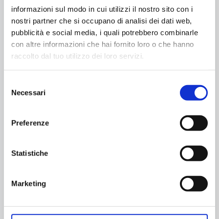
informazioni sul modo in cui utilizzi il nostro sito con i
Maggio 29, 2019
nostri partner che si occupano di analisi dei dati web,
Les Danseuses de Sheherazade
pubblicità e social media, i quali potrebbero combinarle
con altre informazioni che hai fornito loro o che hanno
Read more
raccolto dal tuo utilizzo dei loro servizi.
Selezione
Necessari
del
Maggio 29, 2019
consenso
Safya, Danza del Ventre
Preferenze
Read more
Statistiche
Maggio 29, 2019
Marketing
Giullari Ciarlatani
Read more