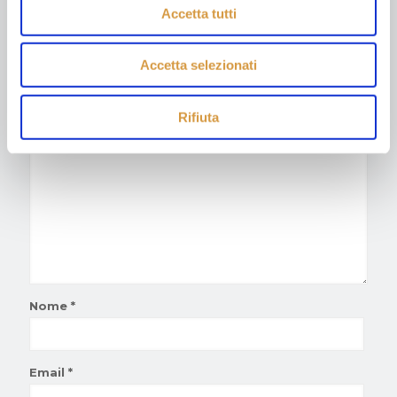
Accetta tutti
Lascia un commento
Accetta selezionati
Il tuo indirizzo email non sarà pubblicato.
I campi
obbligatori sono contrassegnati
*
Rifiuta
Commento
*
Nome
*
Email
*