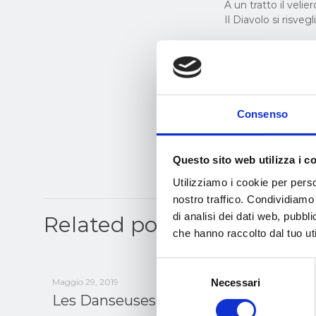
A un tratto il velie
Il Diavolo si risvegl
Consenso
Questo sito web utilizza i c
Utilizziamo i cookie per perso
nostro traffico. Condividiamo 
di analisi dei dati web, pubbl
Related posts
che hanno raccolto dal tuo uti
Selezione
Necessari
Maggio 29, 2019
del
Les Danseuses de Sheherazade
consenso