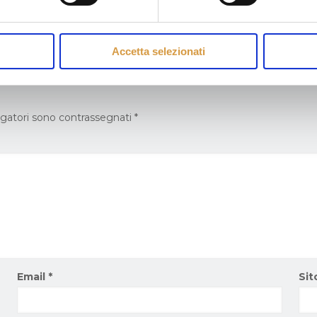
Read more
Accetta selezionati
igatori sono contrassegnati
*
Email
*
Sit