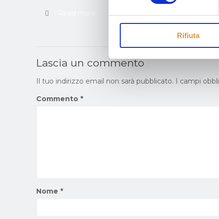
Read more
Rifiuta
Lascia un commento
Il tuo indirizzo email non sarà pubblicato.
I campi obbl
Commento
*
Nome
*