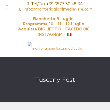
Tel/Fax +39 0577 30 48 34
info@monteriggionimedievale.com
Banchetto 9 Luglio
Programma 10 – 11 – 12 Luglio
Acquista BIGLIETTO
FACEBOOK
INSTAGRAM
Tuscany Fest