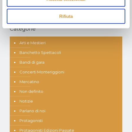
I più letti
Rifiuta
Categorie
Arti e Mestieri
Banchetto Spettacoli
Bandi di gara
Concerti Monteriggioni
Mercatino
Non definito
Notizie
Parlano di noi
Protagonisti
Protagonisti Edizioni Passate