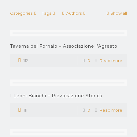
Categories
Tags
Authors
Show all
Taverna del Fornaio – Associazione l’Agresto
112
0
Read more
I Leoni Bianchi – Rievocazione Storica
111
0
Read more