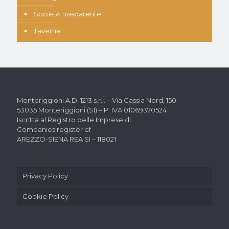
Società Trasparente
Taverne
Monteriggioni A.D. 1213 s.r.l. –
Via Cassia Nord, 150
53035 Monteriggioni (SI) –
P. IVA 01069370524
Iscritta al Registro delle Imprese di
Companies register of
AREZZO-SIENA REA SI – 118021
Privacy Policy
Cookie Policy