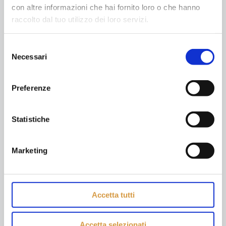
Next page
con altre informazioni che hai fornito loro o che hanno
raccolto dal tuo utilizzo dei loro servizi.
Selezione
Necessari
del
consenso
Cerca
Preferenze
Statistiche
Porta del Medio Evo
Marketing
Monteriggioni, articola le proprie attività su tre poli che
permettono di vivere e comprendere un territorio di
qualità: il Castello, la Via Francigena, Abbadia a Isola.
Accetta tutti
Accetta selezionati