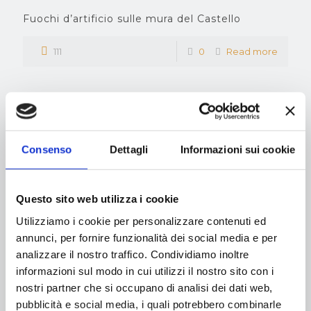
Fuochi d’artificio sulle mura del Castello
111
0
Read more
I Tamburini di Monteriggioni
Consenso
Dettagli
Informazioni sui cookie
111
0
Read more
Questo sito web utilizza i cookie
Utilizziamo i cookie per personalizzare contenuti ed
Prev page
annunci, per fornire funzionalità dei social media e per
analizzare il nostro traffico. Condividiamo inoltre
1
2
3
4
5
6
7
8
informazioni sul modo in cui utilizzi il nostro sito con i
nostri partner che si occupano di analisi dei dati web,
9
10
11
pubblicità e social media, i quali potrebbero combinarle