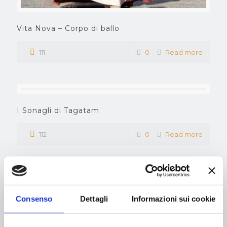
Vita Nova – Corpo di ballo
111
0
Read more
I Sonagli di Tagatam
112
0
Read more
La Principessa Celsa
Consenso
Dettagli
Informazioni sui cookie
111
0
Read more