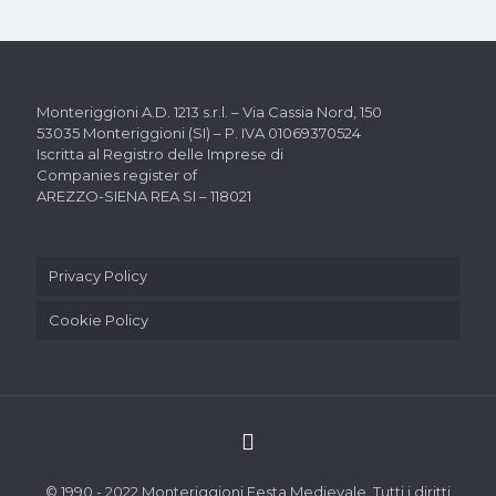
Monteriggioni A.D. 1213 s.r.l. –
Via Cassia Nord, 150
53035 Monteriggioni (SI) –
P. IVA 01069370524
Iscritta al Registro delle Imprese di
Companies register of
AREZZO-SIENA REA SI – 118021
Privacy Policy
Cookie Policy
© 1990 - 2022 Monteriggioni Festa Medievale. Tutti i diritti