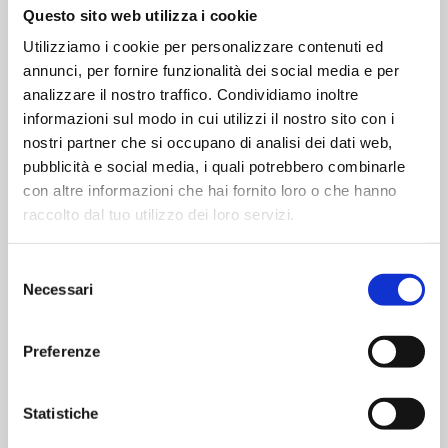
Questo sito web utilizza i cookie
Utilizziamo i cookie per personalizzare contenuti ed
annunci, per fornire funzionalità dei social media e per
Taverna del Fornaio – Associazione l’Agresto
analizzare il nostro traffico. Condividiamo inoltre
informazioni sul modo in cui utilizzi il nostro sito con i
112
0
Read more
nostri partner che si occupano di analisi dei dati web,
pubblicità e social media, i quali potrebbero combinarle
con altre informazioni che hai fornito loro o che hanno
raccolto dal tuo utilizzo dei loro servizi.
Prev page
Selezione
1
2
3
4
5
6
7
8
Necessari
del
consenso
9
10
11
Preferenze
Next page
Statistiche