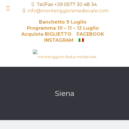
Tel/Fax +39 0577 30 48 34
info@monteriggionimedievale.com
Banchetto 9 Luglio
Programma 10 – 11 – 12 Luglio
Acquista BIGLIETTO
FACEBOOK
INSTAGRAM
Siena