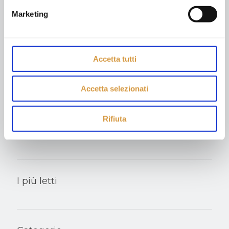
Marketing
Cerca
Accetta tutti
Accetta selezionati
Porta del Medio Evo
Monteriggioni, articola le proprie attività su tre poli che
Rifiuta
permettono di vivere e comprendere un territorio di
qualità: il Castello, la Via Francigena, Abbadia a Isola.
I più letti