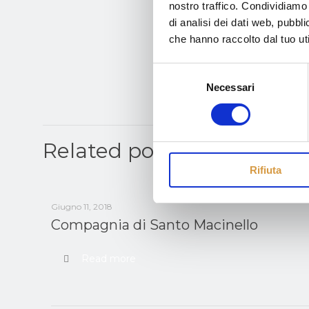
nostro traffico. Condividiamo 
di analisi dei dati web, pubbl
che hanno raccolto dal tuo uti
Selezione
Necessari
del
consenso
Related posts
Rifiuta
Giugno 11, 2018
Compagnia di Santo Macinello
Read more