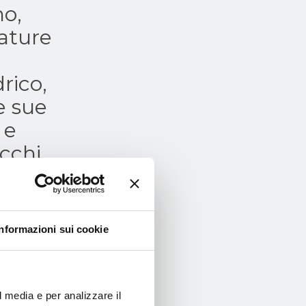
no,
tature
drico,
le sue
 e
cchi.
rista,
l
ico con
Informazioni sui cookie
ui
l media e per analizzare il