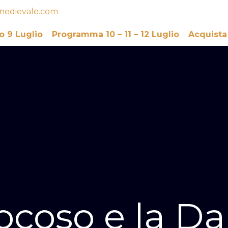
medievale.com
o 9 Luglio
Programma 10 – 11 – 12 Luglio
Acquista
Jocoso e la D