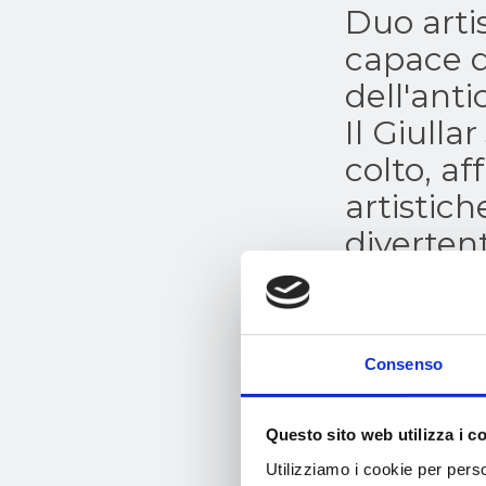
Duo arti
capace d
dell'anti
Il Giulla
colto, af
artistich
divertent
La Dama 
attrice, 
moviment
Consenso
giochi di
trampoli
Questo sito web utilizza i c
Utilizziamo i cookie per perso