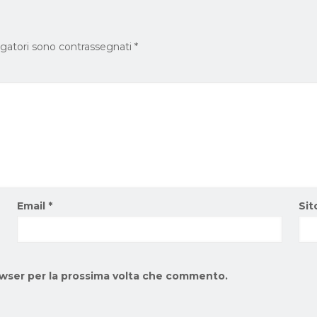
igatori sono contrassegnati
*
Email
*
Sit
rowser per la prossima volta che commento.