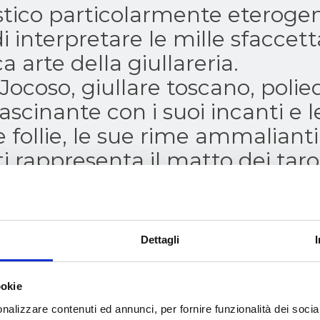
stico particolarmente eteroge
i interpretare le mille sfaccet
ca arte della giullareria.
r Jocoso, giullare toscano, polie
fascinante con i suoi incanti e 
e follie, le sue rime ammalianti
i rappresenta il matto dei taro
della Luna, danzatrice, equilib
elegante interprete dell'arte de
o, incanta e stupisce il pubbl
Dettagli
 fuoco ed evoluzioni a terra e s
.
ookie
nalizzare contenuti ed annunci, per fornire funzionalità dei socia