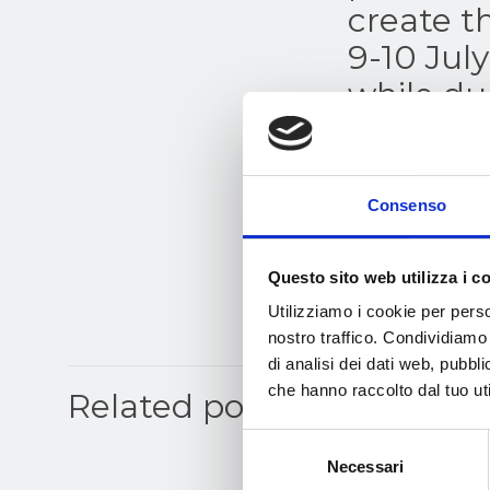
create th
9-10 Jul
while du
July) he
Consenso
Questo sito web utilizza i c
Utilizziamo i cookie per perso
nostro traffico. Condividiamo 
di analisi dei dati web, pubbl
che hanno raccolto dal tuo uti
Related posts
Selezione
Necessari
del