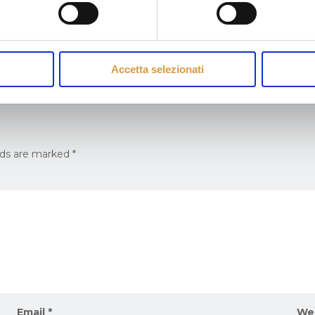
Accetta selezionati
lds are marked
*
Email
*
We