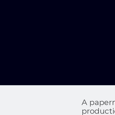
A paperm
producti