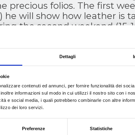
e precious folios. The first we
y) he will show how leather is 
ring the second weekend (15-1
 will produce sheets of parchm
Dettagli
ookie
nalizzare contenuti ed annunci, per fornire funzionalità dei socia
inoltre informazioni sul modo in cui utilizzi il nostro sito con i n
icità e social media, i quali potrebbero combinarle con altre inform
lizzo dei loro servizi.
Preferenze
Statistiche