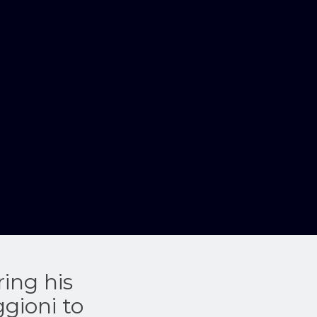
ing his
gioni to