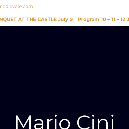
medievale.com
NQUET AT THE CASTLE July 9
Program 10 – 11 – 12 
Mario Cini