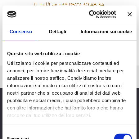
Tel/Fax +39 0577 30 48 34
info@monteriggionimedievale.com
BANQUET AT THE CASTLE July 9
Program 10 – 11 – 12 July
Buy Tickets
Consenso
Dettagli
Informazioni sui cookie
Follow us on FACEBOOK
Questo sito web utilizza i cookie
Utilizziamo i cookie per personalizzare contenuti ed
annunci, per fornire funzionalità dei social media e per
analizzare il nostro traffico. Condividiamo inoltre
informazioni sul modo in cui utilizzi il nostro sito con i
nostri partner che si occupano di analisi dei dati web,
pubblicità e social media, i quali potrebbero combinarle
con altre informazioni che hai fornito loro o che hanno
Monteriggioni A.D. 1213 s.r.l. –
Via Cassia Nord, 150
53035 Monteriggioni (SI) –
P. IVA 01069370524
raccolto dal tuo utilizzo dei loro servizi.
Iscritta al Registro delle Imprese di
Companies register of
AREZZO-SIENA REA SI – 118021
Selezione
Necessari