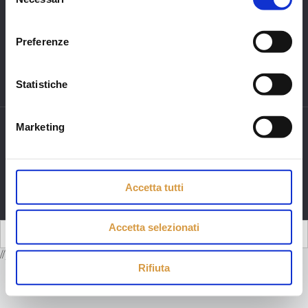
del
consenso
Privacy Policy
Preferenze
Cookie Policy
Statistiche
Marketing
© 1990 - 2022 Monteriggioni Festa Medievale. Tutti i diritti
riservati. Web by
Publilia.com
, Marketing by
Ruggiero
Accetta tutti
Media
Accetta selezionati
//]]>
Rifiuta