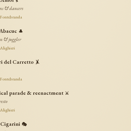
💃
ns & dancers
 Fontebranda
Abacuc
🎩
n & juggler
 Alighieri
ri del Carretto
🤸
 Fontebranda
ical parade & reenactment
⚔️
esto
 Alighieri
 Cigarini
🎭