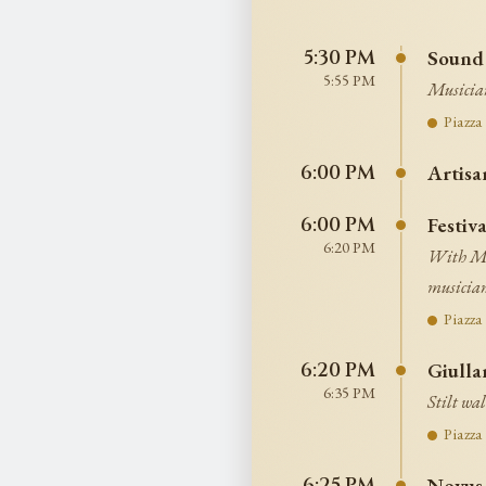
Sound 
5:30 PM
5:55 PM
Musicia
Piazza
Artis
6:00 PM
Festiv
6:00 PM
6:20 PM
With Mas
musicians
Piazza
Giulla
6:20 PM
6:35 PM
Stilt wa
Piazza
Novus