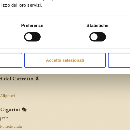
 Fontebranda
lizzo dei loro servizi.
riggioni Ensemble
🎶
s, musicians & dancers
Preferenze
Statistiche
 Alighieri
o Tomaso & Novus Amor
💃
ns & dancers
Accetta selezionati
 Fontebranda
ri del Carretto
🤸
 Alighieri
 Cigarini
🎭
quist
 Fontebranda