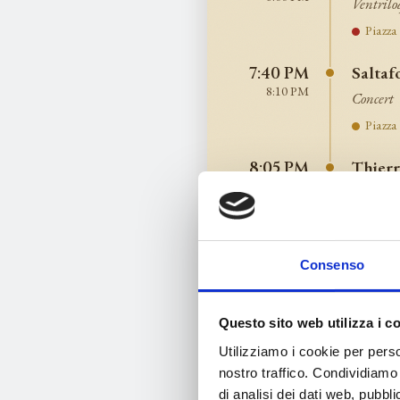
Ventrilo
Piazza
Salta
7:40 PM
8:10 PM
Concert
Piazza
Thierr
8:05 PM
8:30 PM
Magicia
Piazza
Mastr
8:10 PM
Consenso
8:30 PM
With Giu
Piazza
Questo sito web utilizza i c
Utilizziamo i cookie per perso
Mago 
8:30 PM
nostro traffico. Condividiamo 
9:05 PM
Magicia
di analisi dei dati web, pubbl