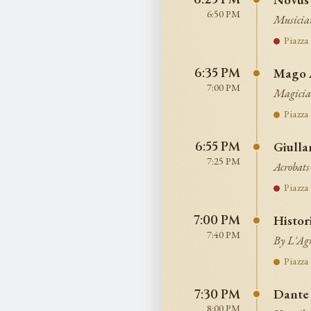
6:25 PM
6:50 PM
Musicia
Piazza
Mago 
6:35 PM
7:00 PM
Magicia
Piazza
Giulla
6:55 PM
7:25 PM
Acrobats
Piazza
Histor
7:00 PM
7:40 PM
By L'Agr
Piazza
Dante
7:30 PM
8:00 PM