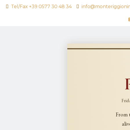
Tel/Fax +39 0577 30 48 34
info@monteriggioni
Frid
From t
ali