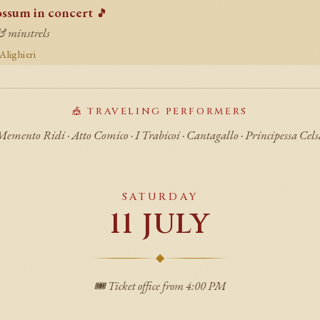
ossum in concert
🎵
& minstrels
Alighieri
🎪 TRAVELING PERFORMERS
emento Ridi · Atto Comico · I Trabicoi · Cantagallo · Principessa Cel
SATURDAY
11 JULY
◆
🎟️ Ticket office from 4:00 PM