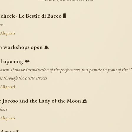
check · Le Bestie di Bacco
🎚️
ns
 Alighieri
an workshops open
🧵
al opening
📯
tro Tomaso: introduction of the performers and parade in front of the Ch
 through the castle streets
 Alighieri
r Jocoso and the Lady of the Moon
🎪
lkers
 Alighieri
 Amor