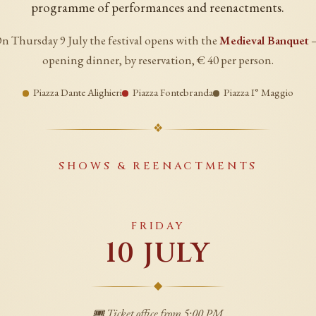
programme of performances and reenactments.
n Thursday 9 July the festival opens with the
Medieval Banquet
opening dinner, by reservation, € 40 per person.
Piazza Dante Alighieri
Piazza Fontebranda
Piazza I° Maggio
❖
SHOWS & REENACTMENTS
FRIDAY
10 JULY
◆
🎟️ Ticket office from 5:00 PM