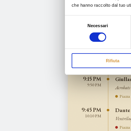
Piazza
che hanno raccolto dal tuo uti
Monte
8:30 PM
Selezione
9:10 PM
Warrior
Necessari
del
consenso
Piazza
Mastr
9:10 PM
9:40 PM
Musicia
Rifiuta
Piazza
Giulla
9:15 PM
9:50 PM
Acrobats
Piazza
Dante
9:45 PM
10:10 PM
Ventrilo
Piazza