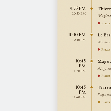
Thierr
9:55 PM
10:35 PM
Magicia
Piazza
Le Bes
10:10 PM
10:40 PM
Musicia
Piazza
Mago 
10:45
PM
Magicia
11:20 PM
Piazza
Teatr
10:45
PM
Stage pe
11:40 PM
Piazza