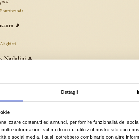
quist
 Fontebranda
fossum
🎵
 Alighieri
y Nadalini
🎩
n & juggler
 Fontebranda
o Tomaso · evening announcement
📣
Dettagli
llar Jocoso and the Lady of the Moon
 Alighieri
ookie
nalizzare contenuti ed annunci, per fornire funzionalità dei socia
Abacuc
🎩
inoltre informazioni sul modo in cui utilizzi il nostro sito con i n
n & juggler
icità e social media, i quali potrebbero combinarle con altre inform