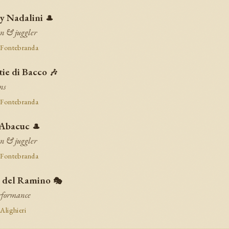
y Nadalini
🎩
n & juggler
 Fontebranda
tie di Bacco
🎶
ns
 Fontebranda
Abacuc
🎩
n & juggler
 Fontebranda
o del Ramino
🎭
rformance
 Alighieri