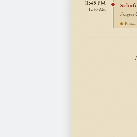
11:45 PM
Saltaf
12:45 AM
Singers 
Piazza 
M