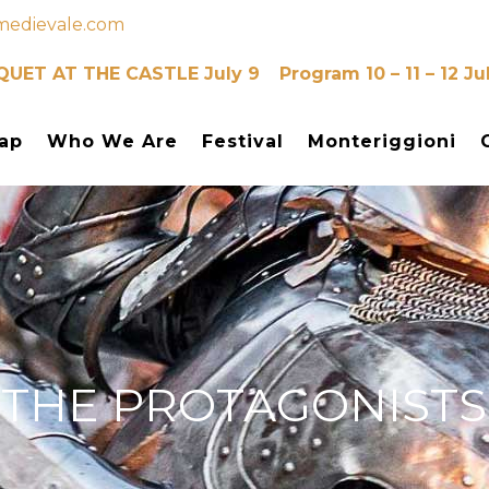
medievale.com
UET AT THE CASTLE July 9
Program 10 – 11 – 12 Ju
ap
Who We Are
Festival
Monteriggioni
THE PROTAGONISTS