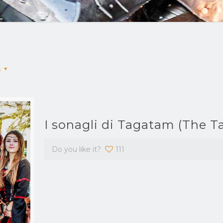
s
I sonagli di Tagatam (The T
Do you like it?
111