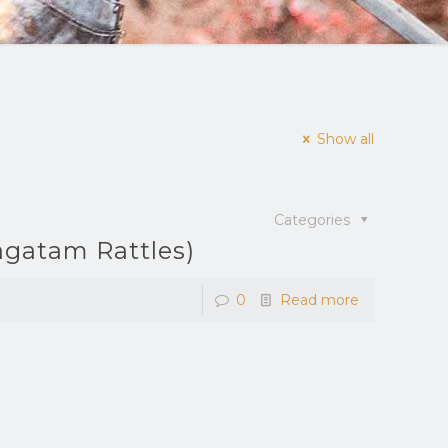
Show all
Categories
agatam Rattles)
0
Read more