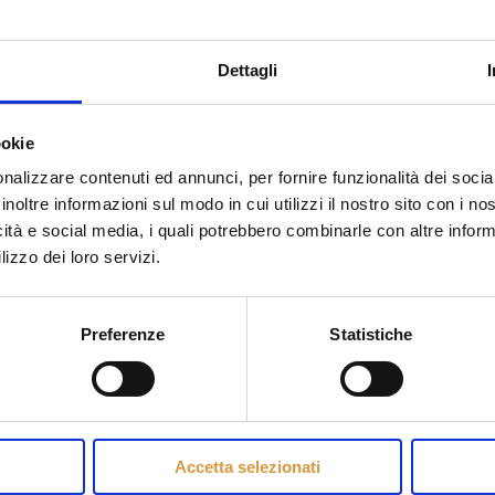
Dettagli
ookie
nalizzare contenuti ed annunci, per fornire funzionalità dei socia
inoltre informazioni sul modo in cui utilizzi il nostro sito con i n
icità e social media, i quali potrebbero combinarle con altre inform
lizzo dei loro servizi.
I Giullari del Carretto (The C
Preferenze
Statistiche
Do you like it?
111
Accetta selezionati