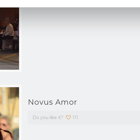
Novus Amor
Do you like it?
111