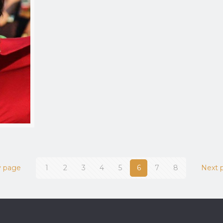
v page
1
2
3
4
5
6
7
8
Next 